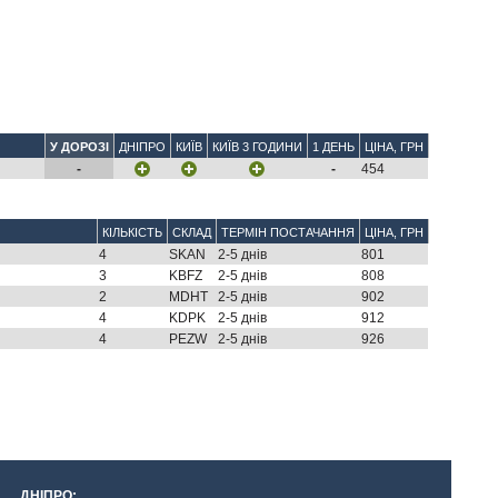
У ДОРОЗІ
ДНІПРО
КИЇВ
КИЇВ 3 ГОДИНИ
1 ДЕНЬ
ЦІНА, ГРН
-
-
454
КІЛЬКІСТЬ
СКЛАД
ТЕРМІН ПОСТАЧАННЯ
ЦІНА, ГРН
4
SKAN
2-5 днів
801
3
KBFZ
2-5 днів
808
2
MDHT
2-5 днів
902
4
KDPK
2-5 днів
912
4
PEZW
2-5 днів
926
ДНІПРО: