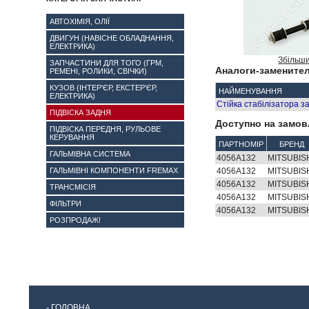
АВТОХІМІЯ, ОЛІЇ
ДВИГУН (НАВІСНЕ ОБЛАДНАННЯ,
ЕЛЕКТРИКА)
Збільш
ЗАПЧАСТИНИ ДЛЯ ТОГО (ГРМ,
Аналоги-заменител
РЕМЕНІ, РОЛИКИ, СВІЧКИ)
КУЗОВ (ІНТЕР'ЄР, ЕКСТЕР'ЄР,
НАЙМЕНУВАННЯ
ЕЛЕКТРИКА)
Стійка стабілізатора 
ПІДВІСКА ЗАДНЯ
Доступно на замов
ПІДВІСКА ПЕРЕДНЯ, РУЛЬОВЕ
КЕРУВАННЯ
ПАРТНОМІР
БРЕНД
ГАЛЬМІВНА СИСТЕМА
4056A132
MITSUBIS
ГАЛЬМІВНІ КОМПОНЕНТИ FREMAX
4056A132
MITSUBIS
4056A132
MITSUBIS
ТРАНСМІСІЯ
4056A132
MITSUBIS
ФІЛЬТРИ
4056A132
MITSUBIS
РОЗПРОДАЖ!
-
ГОЛОВНА