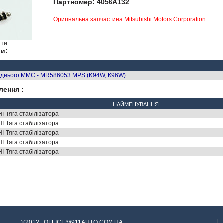
Партномер: 4056A132
Оригінальна запчастина Mitsubishi Motors Corporation
ити
и:
заднього MMC - MR586053 MPS (K94W, K96W)
лення :
НАЙМЕНУВАННЯ
HI
Тяга стабілізатора
HI
Тяга стабілізатора
HI
Тяга стабілізатора
HI
Тяга стабілізатора
HI
Тяга стабілізатора
©2012,
OFFICE@911AUTO.COM.UA