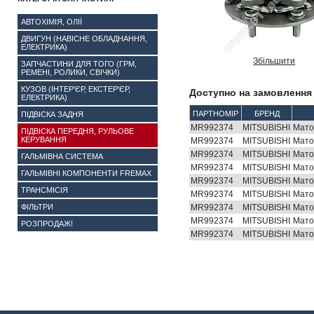
АВТОХІМІЯ, ОЛІЇ
ДВИГУН (НАВІСНЕ ОБЛАДНАННЯ,
ЕЛЕКТРИКА)
Збільшити
ЗАПЧАСТИНИ ДЛЯ ТОГО (ГРМ,
РЕМЕНІ, РОЛИКИ, СВІЧКИ)
КУЗОВ (ІНТЕР'ЄР, ЕКСТЕР'ЄР,
Доступно на замовлення 
ЕЛЕКТРИКА)
ПАРТНОМІР
БРЕНД
ПІДВІСКА ЗАДНЯ
MR992374
MITSUBISHI
Мато
ПІДВІСКА ПЕРЕДНЯ, РУЛЬОВЕ
КЕРУВАННЯ
MR992374
MITSUBISHI
Мато
MR992374
MITSUBISHI
Мато
ГАЛЬМІВНА СИСТЕМА
MR992374
MITSUBISHI
Мато
ГАЛЬМІВНІ КОМПОНЕНТИ FREMAX
MR992374
MITSUBISHI
Мато
ТРАНСМІСІЯ
MR992374
MITSUBISHI
Мато
ФІЛЬТРИ
MR992374
MITSUBISHI
Мато
MR992374
MITSUBISHI
Мато
РОЗПРОДАЖ!
MR992374
MITSUBISHI
Мато