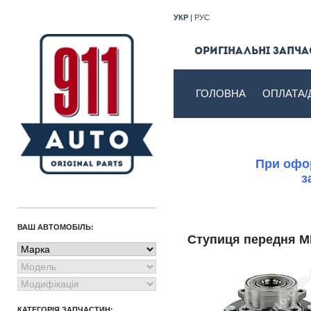
УКР
|
РУС
Оригінальні запчас
ГОЛОВНА
ОПЛАТА/
При офор
з
ВАШ АВТОМОБІЛЬ:
Ступиця передня 
КАТЕГОРІЯ ЗАПЧАСТИН: