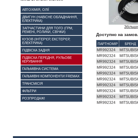
АВТОХІМІЯ, ОЛІЇ
ДВИГУН (НАВІСНЕ ОБЛАДНАННЯ,
ЕЛЕКТРИКА)
Збільш
ЗАПЧАСТИНИ ДЛЯ ТОГО (ГРМ,
РЕМЕНІ, РОЛИКИ, СВІЧКИ)
Доступно на замов
КУЗОВ (ІНТЕР'ЄР, ЕКСТЕР'ЄР,
ЕЛЕКТРИКА)
ПАРТНОМІР
БРЕНД
MR992324
MITSUBIS
ПІДВІСКА ЗАДНЯ
MR992324
MITSUBIS
ПІДВІСКА ПЕРЕДНЯ, РУЛЬОВЕ
КЕРУВАННЯ
MR992324
MITSUBIS
MR992324
MITSUBIS
ГАЛЬМІВНА СИСТЕМА
MR992324
MITSUBIS
ГАЛЬМІВНІ КОМПОНЕНТИ FREMAX
MR992324
MITSUBIS
ТРАНСМІСІЯ
MR992324
MITSUBIS
MR992324
MITSUBIS
ФІЛЬТРИ
MR992324
MITSUBIS
РОЗПРОДАЖ!
MR992324
MITSUBIS