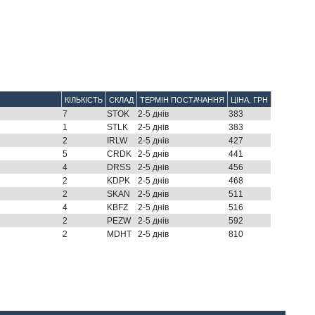
КІЛЬКІСТЬ
СКЛАД
ТЕРМІН ПОСТАЧАННЯ
ЦІНА, ГРН
7
STOK
2-5 днів
383
1
STLK
2-5 днів
383
2
IRLW
2-5 днів
427
5
CRDK
2-5 днів
441
4
DRSS
2-5 днів
456
2
KDPK
2-5 днів
468
2
SKAN
2-5 днів
511
4
KBFZ
2-5 днів
516
2
PEZW
2-5 днів
592
2
MDHT
2-5 днів
810