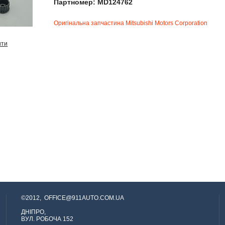
Партномер: MD124762
Оригінальна запчастина Mitsubishi Motors Corporation
ити
©2012,
OFFICE@911AUTO.COM.UA
ДНІПРО,
ВУЛ. РОБОЧА 152