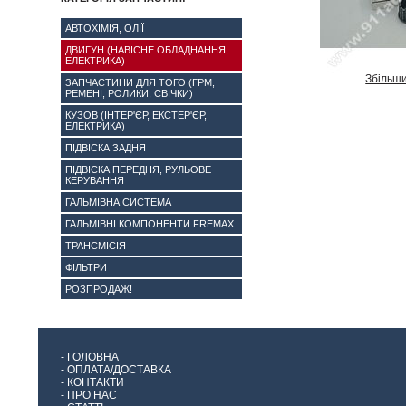
АВТОХІМІЯ, ОЛІЇ
ДВИГУН (НАВІСНЕ ОБЛАДНАННЯ,
ЕЛЕКТРИКА)
Збільш
ЗАПЧАСТИНИ ДЛЯ ТОГО (ГРМ,
РЕМЕНІ, РОЛИКИ, СВІЧКИ)
КУЗОВ (ІНТЕР'ЄР, ЕКСТЕР'ЄР,
ЕЛЕКТРИКА)
ПІДВІСКА ЗАДНЯ
ПІДВІСКА ПЕРЕДНЯ, РУЛЬОВЕ
КЕРУВАННЯ
ГАЛЬМІВНА СИСТЕМА
ГАЛЬМІВНІ КОМПОНЕНТИ FREMAX
ТРАНСМІСІЯ
ФІЛЬТРИ
РОЗПРОДАЖ!
-
ГОЛОВНА
-
ОПЛАТА/ДОСТАВКА
-
КОНТАКТИ
-
ПРО НАС