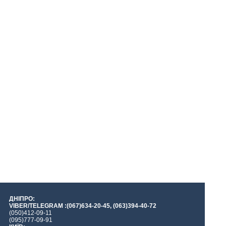
ДНІПРО:
VIBER/TELEGRAM :(067)634-20-45, (063)394-40-72
(050)412-09-11
(095)777-09-91