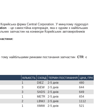
 Корейська фірма Central Corporation. У минулому підрозділ
ation
- це самостійна корпорація, яка є одним з найбільших
нальних запчастин на конвеєри Корейських автовиробників
частини:
ме тому найбільшими ринками постачання запчастин
CTR
є
КІЛЬКІСТЬ
СКЛАД
ТЕРМІН ПОСТАЧАННЯ
ЦІНА, ГРН
1
DIEZ
2-5 днів
480
3
IGEW
2-5 днів
644
3
SADS
2-5 днів
649
1
METR
2-5 днів
654
2
LBWJ
2-5 днів
1112
1
XIMW
2-5 днів
521