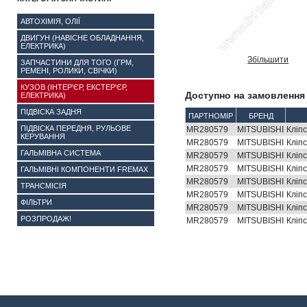
АВТОХІМІЯ, ОЛІЇ
ДВИГУН (НАВІСНЕ ОБЛАДНАННЯ,
ЕЛЕКТРИКА)
Збільшити
ЗАПЧАСТИНИ ДЛЯ ТОГО (ГРМ,
РЕМЕНІ, РОЛИКИ, СВІЧКИ)
КУЗОВ (ІНТЕР'ЄР, ЕКСТЕР'ЄР,
Доступно на замовлення 
ЕЛЕКТРИКА)
ПІДВІСКА ЗАДНЯ
ПАРТНОМІР
БРЕНД
ПІДВІСКА ПЕРЕДНЯ, РУЛЬОВЕ
MR280579
MITSUBISHI
Кліп
КЕРУВАННЯ
MR280579
MITSUBISHI
Кліп
ГАЛЬМІВНА СИСТЕМА
MR280579
MITSUBISHI
Кліп
MR280579
MITSUBISHI
Кліп
ГАЛЬМІВНІ КОМПОНЕНТИ FREMAX
MR280579
MITSUBISHI
Кліп
ТРАНСМІСІЯ
MR280579
MITSUBISHI
Кліп
ФІЛЬТРИ
MR280579
MITSUBISHI
Кліп
РОЗПРОДАЖ!
MR280579
MITSUBISHI
Кліп