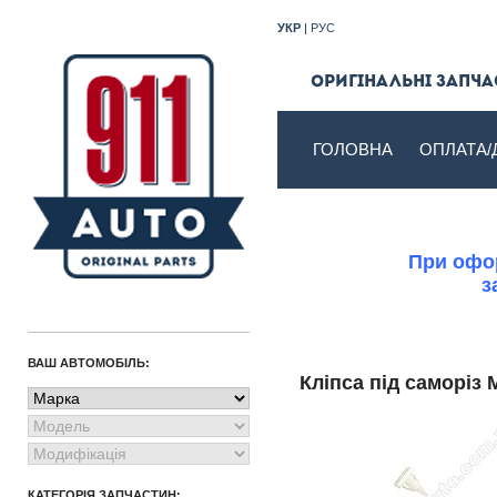
УКР
|
РУС
Оригінальні запчас
ГОЛОВНА
ОПЛАТА/
При офор
з
ВАШ АВТОМОБІЛЬ:
Кліпса під саморі
КАТЕГОРІЯ ЗАПЧАСТИН: