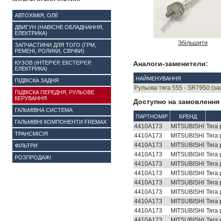
АВТОХІМІЯ, ОЛІЇ
ДВИГУН (НАВІСНЕ ОБЛАДНАННЯ,
ЕЛЕКТРИКА)
Збільшити
ЗАПЧАСТИНИ ДЛЯ ТОГО (ГРМ,
РЕМЕНІ, РОЛИКИ, СВІЧКИ)
КУЗОВ (ІНТЕР'ЄР, ЕКСТЕР'ЄР,
Аналоги-заменители:
ЕЛЕКТРИКА)
НАЙМЕНУВАННЯ
ПІДВІСКА ЗАДНЯ
Рульова тяга 555 - SR7950 (з
ПІДВІСКА ПЕРЕДНЯ, РУЛЬОВЕ
КЕРУВАННЯ
Доступно на замовлення 
ГАЛЬМІВНА СИСТЕМА
ПАРТНОМІР
БРЕНД
ГАЛЬМІВНІ КОМПОНЕНТИ FREMAX
4410A173
MITSUBISHI
Тяга
ТРАНСМІСІЯ
4410A173
MITSUBISHI
Тяга
4410A173
MITSUBISHI
Тяга
ФІЛЬТРИ
4410A173
MITSUBISHI
Тяга
РОЗПРОДАЖ!
4410A173
MITSUBISHI
Тяга
4410A173
MITSUBISHI
Тяга
4410A173
MITSUBISHI
Тяга
4410A173
MITSUBISHI
Тяга
4410A173
MITSUBISHI
Тяга
4410A173
MITSUBISHI
Тяга
4410A173
MITSUBISHI
Тяга