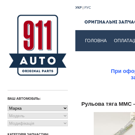
УКР
|
РУС
Оригінальні запчас
ГОЛОВНА
ОПЛАТА/
При офор
з
ВАШ АВТОМОБІЛЬ:
Рульова тяга MMC 
КАТЕГОРІЯ ЗАПЧАСТИН: