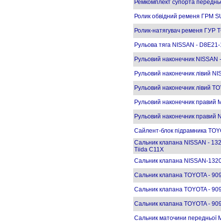
Ремкомплект супорта переднь
Ролик обвідний ременя ГРМ 
Ролик-натягувач ременя ГУР 
Рульова тяга NISSAN - D8E21
Рульовий наконечник NISSAN 
Рульовий наконечник лівий N
Рульовий наконечник лівий TO
Рульовий наконечник правий 
Рульовий наконечник правий 
Сайлент-блок підрамника TOY
Сальник клапана NISSAN - 132
Tiida C11X
Сальник клапана NISSAN-132
Сальник клапана TOYOTA - 90
Сальник клапана TOYOTA - 90
Сальник клапана TOYOTA - 90
Сальник маточини передньої