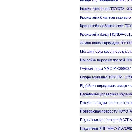
Кільце ущільнювальне MMC - 
Кошик зчеплення TOYOTA - 31
Кронштейн бампера заднього 
Кронштейн лобового скла TOY
Кронштейн фари HONDA-0615
Лампа панелі приладів TOYOT
Молдинг скла двері передньої
Наклейка передніх дверей TO
Омивач фари MMC-MR388034 Pa
Опора глушника TOYOTA - 175
Відбійник переднього аморти
Перемикач управління круїз-
Петля накладки запасного к
Повторювач повороту TOYOTA 
Підшипник генератора MAZDA 
Підшипник КПП MMC-MD7169