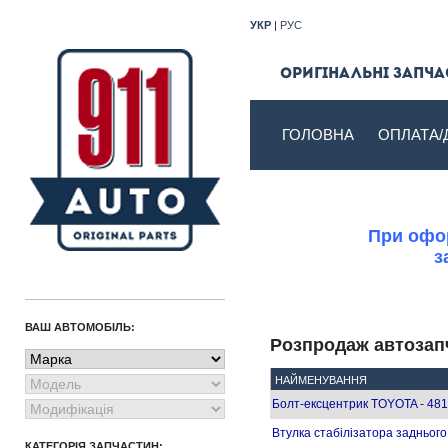
УКР
|
РУС
Оригінальні запчас
ГОЛОВНА
ОПЛАТА/
При офор
з
ВАШ АВТОМОБІЛЬ:
Розпродаж автозап
НАЙМЕНУВАННЯ
Болт-ексцентрик TOYOTA - 48
Втулка стабілізатора задньог
КАТЕГОРІЯ ЗАПЧАСТИН: