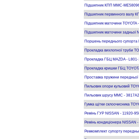
Підшипник КПП MMC-ME58096
Підшипник первинного валу
Підшипник маточини TOYOTA -
Підшипник маточини задньої 
Поршень переднього супорта 
Прокладка вихлопної труби T
Прокладка ГБЦ MAZDA - L801-
Прокладка кришки ГБЦ TOYOTA
Проставка пружини передньої
Пильовик опори кульовий TOY
Пильовик шрусу MMC - 3817A2
Гумка щітки склоочисника TOY
Ремінь ГУР NISSAN - 11920-9
Ремінь кондиціонера NISSAN -
Ремкомплект супорту переднь