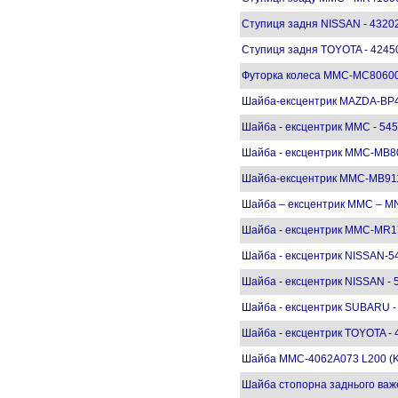
Ступиця задня NISSAN - 4320
Ступиця задня TOYOTA - 4245
Футорка колеса MMC-MC8060
Шайба-ексцентрик MAZDA-BP
Шайба - ексцентрик MMC - 545
Шайба - ексцентрик MMC-MB8
Шайба-ексцентрик MMC-MB91
Шайба – ексцентрик MMC – MN
Шайба - ексцентрик MMC-MR171
Шайба - ексцентрик NISSAN-5
Шайба - ексцентрик NISSAN - 
Шайба - ексцентрик SUBARU -
Шайба - ексцентрик TOYOTA -
Шайба MMC-4062A073 L200 (K
Шайба стопорна заднього ва