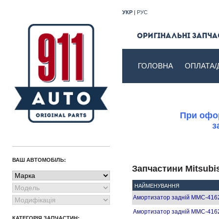
УКР
|
РУС
Оригінальні запчас
ГОЛОВНА
ОПЛАТА/
При офор
з
ВАШ АВТОМОБІЛЬ:
Запчастини Mitsubi
НАЙМЕНУВАННЯ
Амортизатор задній MMC-416
Амортизатор задній MMC-416
КАТЕГОРІЯ ЗАПЧАСТИН: