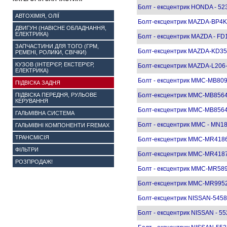
Болт - ексцентрик HONDA - 52
АВТОХІМІЯ, ОЛІЇ
Болт-ексцентрик MAZDA-BP4K
ДВИГУН (НАВІСНЕ ОБЛАДНАННЯ,
ЕЛЕКТРИКА)
Болт - ексцентрик MAZDA - FD
ЗАПЧАСТИНИ ДЛЯ ТОГО (ГРМ,
Болт-ексцентрик MAZDA-KD3
РЕМЕНІ, РОЛИКИ, СВІЧКИ)
КУЗОВ (ІНТЕР'ЄР, ЕКСТЕР'ЄР,
Болт-ексцентрик MAZDA-L206
ЕЛЕКТРИКА)
Болт - ексцентрик MMC-MB8093
ПІДВІСКА ЗАДНЯ
ПІДВІСКА ПЕРЕДНЯ, РУЛЬОВЕ
Болт-ексцентрик MMC-MB8564
КЕРУВАННЯ
Болт-ексцентрик MMC-MB8564
ГАЛЬМІВНА СИСТЕМА
Болт - ексцентрик MMC - MN184
ГАЛЬМІВНІ КОМПОНЕНТИ FREMAX
ТРАНСМІСІЯ
Болт-ексцентрик MMC-MR4186
ФІЛЬТРИ
Болт-ексцентрик MMC-MR4187
РОЗПРОДАЖ!
Болт - ексцентрик MMC-MR5894
Болт-ексцентрик MMC-MR9952
Болт-ексцентрик NISSAN-545
Болт - ексцентрик NISSAN - 5