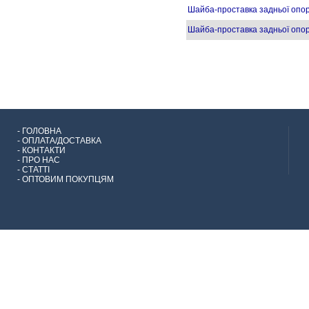
Шайба-проставка задньої оп
Шайба-проставка задньої оп
-
ГОЛОВНА
-
ОПЛАТА/ДОСТАВКА
-
КОНТАКТИ
-
ПРО НАС
-
СТАТТІ
-
ОПТОВИМ ПОКУПЦЯМ