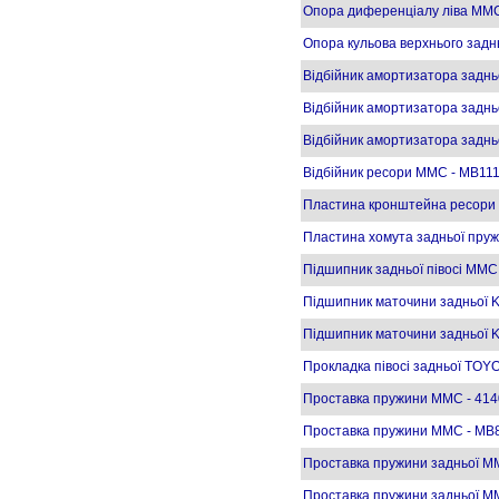
Опора диференціалу ліва MMC
Опора кульова верхнього зад
Відбійник амортизатора задн
Відбійник амортизатора зад
Відбійник амортизатора задн
Відбійник ресори MMC - MB11
Пластина кронштейна ресори 
Пластина хомута задньої пр
Підшипник задньої півосі MMC
Підшипник маточини задньої 
Підшипник маточини задньої 
Прокладка півосі задньої TOY
Проставка пружини MMC - 41
Проставка пружини MMC - MB80
Проставка пружини задньої M
Проставка пружини задньої 