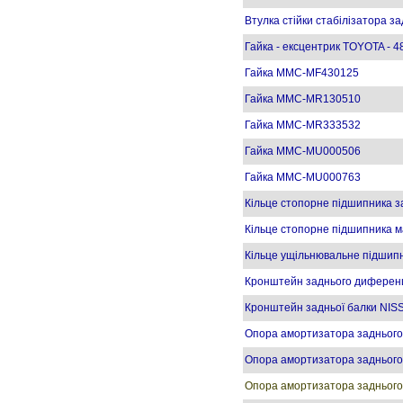
Втулка стійки стабілізатора з
Гайка - ексцентрик TOYOTA - 
Гайка MMC-MF430125
Гайка MMC-MR130510
Гайка MMC-MR333532
Гайка MMC-MU000506
Гайка MMC-MU000763
Кільце стопорне підшипника з
Кільце стопорне підшипника 
Кільце ущільнювальне підшип
Кронштейн заднього диферен
Кронштейн задньої балки NIS
Опора амортизатора задньог
Опора амортизатора задньог
Опора амортизатора заднього