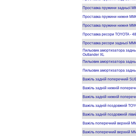
Проставка пружини задньої 
Проставка пружини нижня M
Проставка пружини нижня MMC
Проставка ресори TOYOTA - 4
Проставка ресори задньої M
Пильовик амортизатора задньо
Outlander XL
Пильовик амортизатора заднь
Пильовик амортизатора задньо
Важіль задній поперечний SU
Важіль задній нижній попереч
Важіль задній нижній попереч
Важіль задній поздовжній TOY
Важіль задній поздовжній лів
Важіль поперечний верхній MM
Важіль поперечний верхній MM