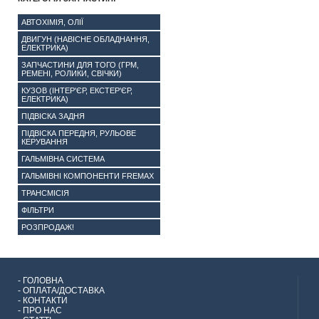
АВТОХІМІЯ, ОЛІЇ
ДВИГУН (НАВІСНЕ ОБЛАДНАННЯ,
ЕЛЕКТРИКА)
ЗАПЧАСТИНИ ДЛЯ ТОГО (ГРМ,
РЕМЕНІ, РОЛИКИ, СВІЧКИ)
КУЗОВ (ІНТЕР'ЄР, ЕКСТЕР'ЄР,
ЕЛЕКТРИКА)
ПІДВІСКА ЗАДНЯ
ПІДВІСКА ПЕРЕДНЯ, РУЛЬОВЕ
КЕРУВАННЯ
ГАЛЬМІВНА СИСТЕМА
ГАЛЬМІВНІ КОМПОНЕНТИ FREMAX
ТРАНСМІСІЯ
ФІЛЬТРИ
РОЗПРОДАЖ!
-
ГОЛОВНА
-
ОПЛАТА/ДОСТАВКА
-
КОНТАКТИ
-
ПРО НАС