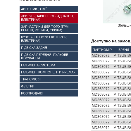
АВТОХІМІЯ, ОЛІЇ
ДВИГУН (НАВІСНЕ ОБЛАДНАННЯ,
ЕЛЕКТРИКА)
Збільш
ЗАПЧАСТИНИ ДЛЯ ТОГО (ГРМ,
РЕМЕНІ, РОЛИКИ, СВІЧКИ)
КУЗОВ (ІНТЕР'ЄР, ЕКСТЕР'ЄР,
Доступно на замов
ЕЛЕКТРИКА)
ПІДВІСКА ЗАДНЯ
ПАРТНОМІР
БРЕНД
ПІДВІСКА ПЕРЕДНЯ, РУЛЬОВЕ
MD368072
MITSUBIS
КЕРУВАННЯ
MD368072
MITSUBIS
ГАЛЬМІВНА СИСТЕМА
MD368072
MITSUBIS
MD368072
MITSUBIS
ГАЛЬМІВНІ КОМПОНЕНТИ FREMAX
MD368072
MITSUBIS
ТРАНСМІСІЯ
MD368072
MITSUBIS
ФІЛЬТРИ
MD368072
MITSUBIS
РОЗПРОДАЖ!
MD368072
MITSUBIS
MD368072
MITSUBIS
MD368072
MITSUBIS
MD368072
MITSUBIS
MD368072
MITSUBIS
MD368072
MITSUBIS
MD368072
MITSUBIS