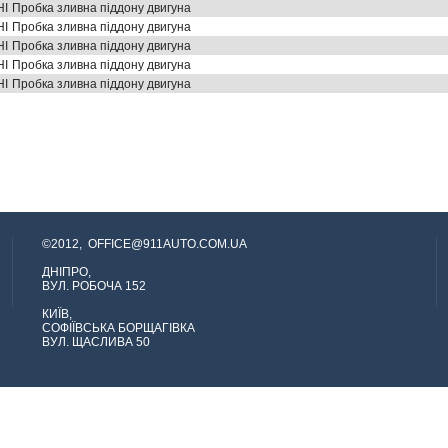
HI
Пробка зливна піддону двигуна
HI
Пробка зливна піддону двигуна
HI
Пробка зливна піддону двигуна
HI
Пробка зливна піддону двигуна
HI
Пробка зливна піддону двигуна
©2012,
OFFICE@911AUTO.COM.UA
ДНІПРО,
ВУЛ. РОБОЧА 152
КИЇВ,
СОФІЇВСЬКА БОРЩАГІВКА
ВУЛ. ЩАСЛИВА 50