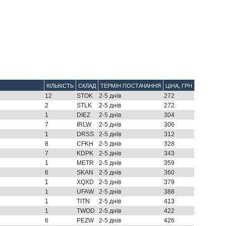
КІЛЬКІСТЬ
СКЛАД
ТЕРМІН ПОСТАЧАННЯ
ЦІНА, ГРН
12
STOK
2-5 днів
272
2
STLK
2-5 днів
272
1
DIEZ
2-5 днів
304
7
IRLW
2-5 днів
306
1
DRSS
2-5 днів
312
8
CFKH
2-5 днів
328
7
KDPK
2-5 днів
343
1
METR
2-5 днів
359
6
SKAN
2-5 днів
360
1
XQXD
2-5 днів
379
1
UFAW
2-5 днів
388
1
TITN
2-5 днів
413
1
TWOD
2-5 днів
422
6
PEZW
2-5 днів
426