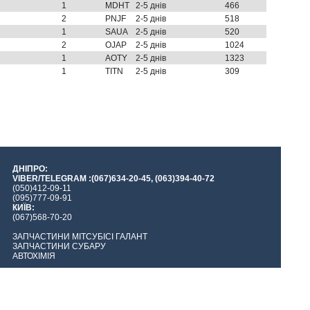
1
MDHT
2-5 днів
466
2
PNJF
2-5 днів
518
1
SAUA
2-5 днів
520
2
OJAP
2-5 днів
1024
1
AOTY
2-5 днів
1323
1
TITN
2-5 днів
309
ДНІПРО:
VIBER/TELEGRAM :(067)634-20-45, (063)394-40-72
(050)412-09-11
(095)777-09-91
КИЇВ:
(067)568-70-20
ЗАПЧАСТИНИ МІТСУБІСІ ГАЛАНТ
ЗАПЧАСТИНИ СУБАРУ
АВТОХІМІЯ