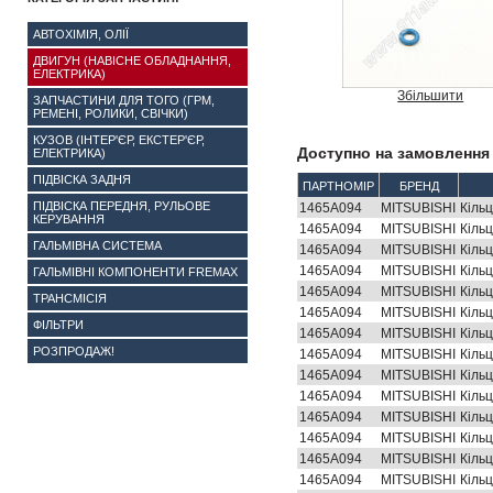
АВТОХІМІЯ, ОЛІЇ
ДВИГУН (НАВІСНЕ ОБЛАДНАННЯ,
ЕЛЕКТРИКА)
Збільшити
ЗАПЧАСТИНИ ДЛЯ ТОГО (ГРМ,
РЕМЕНІ, РОЛИКИ, СВІЧКИ)
КУЗОВ (ІНТЕР'ЄР, ЕКСТЕР'ЄР,
Доступно на замовлення 
ЕЛЕКТРИКА)
ПІДВІСКА ЗАДНЯ
ПАРТНОМІР
БРЕНД
ПІДВІСКА ПЕРЕДНЯ, РУЛЬОВЕ
1465A094
MITSUBISHI
Кіль
КЕРУВАННЯ
1465A094
MITSUBISHI
Кіль
ГАЛЬМІВНА СИСТЕМА
1465A094
MITSUBISHI
Кіль
1465A094
MITSUBISHI
Кіль
ГАЛЬМІВНІ КОМПОНЕНТИ FREMAX
1465A094
MITSUBISHI
Кіль
ТРАНСМІСІЯ
1465A094
MITSUBISHI
Кіль
ФІЛЬТРИ
1465A094
MITSUBISHI
Кіль
РОЗПРОДАЖ!
1465A094
MITSUBISHI
Кіль
1465A094
MITSUBISHI
Кіль
1465A094
MITSUBISHI
Кіль
1465A094
MITSUBISHI
Кіль
1465A094
MITSUBISHI
Кіль
1465A094
MITSUBISHI
Кіль
1465A094
MITSUBISHI
Кіль