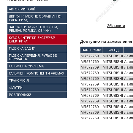
АВТОХІМІЯ, ОЛІЇ
ДВИГУН (НАВІСНЕ ОБЛАДНАННЯ,
ЕЛЕКТРИКА)
Збільшити
ЗАПЧАСТИНИ ДЛЯ ТОГО (ГРМ,
РЕМЕНІ, РОЛИКИ, СВІЧКИ)
КУЗОВ (ІНТЕР'ЄР, ЕКСТЕР'ЄР,
Доступно на замовлення 
ЕЛЕКТРИКА)
ПІДВІСКА ЗАДНЯ
ПАРТНОМІР
БРЕНД
ПІДВІСКА ПЕРЕДНЯ, РУЛЬОВЕ
MR572769
MITSUBISHI
Ламп
КЕРУВАННЯ
MR572769
MITSUBISHI
Ламп
ГАЛЬМІВНА СИСТЕМА
MR572769
MITSUBISHI
Ламп
MR572769
MITSUBISHI
Ламп
ГАЛЬМІВНІ КОМПОНЕНТИ FREMAX
MR572769
MITSUBISHI
Ламп
ТРАНСМІСІЯ
MR572769
MITSUBISHI
Ламп
ФІЛЬТРИ
MR572769
MITSUBISHI
Ламп
РОЗПРОДАЖ!
MR572769
MITSUBISHI
Ламп
MR572769
MITSUBISHI
Ламп
MR572769
MITSUBISHI
Ламп
MR572769
MITSUBISHI
Ламп
MR572769
MITSUBISHI
Ламп