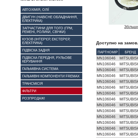
АВТОХІМІЯ, ОЛІЇ
ДВИГУН (НАВІСНЕ ОБЛАДНАННЯ,
ЕЛЕКТРИКА)
Збільш
ЗАПЧАСТИНИ ДЛЯ ТОГО (ГРМ,
РЕМЕНІ, РОЛИКИ, СВІЧКИ)
КУЗОВ (ІНТЕР'ЄР, ЕКСТЕР'ЄР,
Доступно на замов
ЕЛЕКТРИКА)
ПІДВІСКА ЗАДНЯ
ПАРТНОМІР
БРЕНД
ПІДВІСКА ПЕРЕДНЯ, РУЛЬОВЕ
MN106046
MITSUBIS
КЕРУВАННЯ
MN106046
MITSUBIS
ГАЛЬМІВНА СИСТЕМА
MN106046
MITSUBIS
MN106046
MITSUBIS
ГАЛЬМІВНІ КОМПОНЕНТИ FREMAX
MN106046
MITSUBIS
ТРАНСМІСІЯ
MN106046
MITSUBIS
ФІЛЬТРИ
MN106046
MITSUBIS
РОЗПРОДАЖ!
MN106046
MITSUBIS
MN106046
MITSUBIS
MN106046
MITSUBIS
MN106046
MITSUBIS
MN106046
MITSUBIS
MN106046
MITSUBIS
MN106046
MITSUBIS