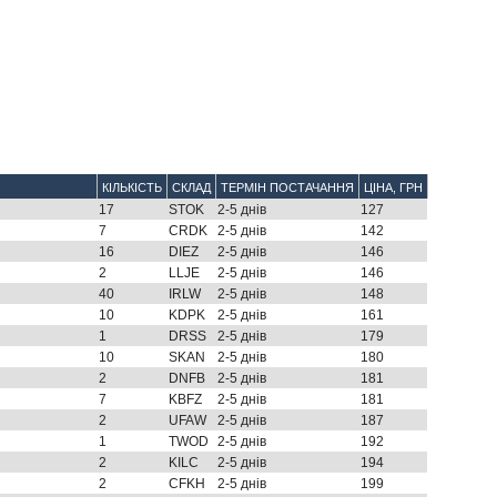
КІЛЬКІСТЬ
СКЛАД
ТЕРМІН ПОСТАЧАННЯ
ЦІНА, ГРН
17
STOK
2-5 днів
127
7
CRDK
2-5 днів
142
16
DIEZ
2-5 днів
146
2
LLJE
2-5 днів
146
40
IRLW
2-5 днів
148
10
KDPK
2-5 днів
161
1
DRSS
2-5 днів
179
10
SKAN
2-5 днів
180
2
DNFB
2-5 днів
181
7
KBFZ
2-5 днів
181
2
UFAW
2-5 днів
187
1
TWOD
2-5 днів
192
2
KILC
2-5 днів
194
2
CFKH
2-5 днів
199