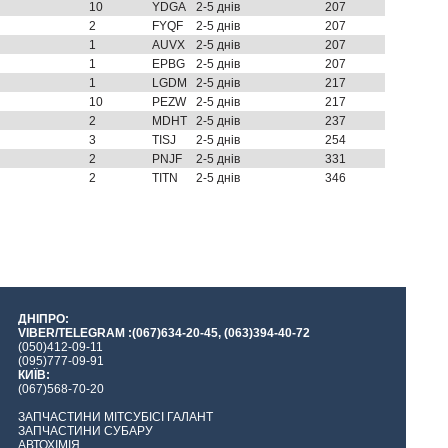
10
YDGA
2-5 днів
207
2
FYQF
2-5 днів
207
1
AUVX
2-5 днів
207
1
EPBG
2-5 днів
207
1
LGDM
2-5 днів
217
10
PEZW
2-5 днів
217
2
MDHT
2-5 днів
237
3
TISJ
2-5 днів
254
2
PNJF
2-5 днів
331
2
TITN
2-5 днів
346
ДНІПРО:
VIBER/TELEGRAM :(067)634-20-45, (063)394-40-72
(050)412-09-11
(095)777-09-91
КИЇВ:
(067)568-70-20
ЗАПЧАСТИНИ МІТСУБІСІ ГАЛАНТ
ЗАПЧАСТИНИ СУБАРУ
АВТОХІМІЯ