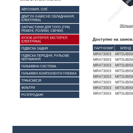
АВТОХІМІЯ, ОЛІЇ
ДВИГУН (НАВІСНЕ ОБЛАДНАННЯ,
ЕЛЕКТРИКА)
Збільш
ЗАПЧАСТИНИ ДЛЯ ТОГО (ГРМ,
РЕМЕНІ, РОЛИКИ, СВІЧКИ)
КУЗОВ (ІНТЕР'ЄР, ЕКСТЕР'ЄР,
Доступно на замов
ЕЛЕКТРИКА)
ПАРТНОМІР
БРЕНД
ПІДВІСКА ЗАДНЯ
MR473003
MITSUBIS
ПІДВІСКА ПЕРЕДНЯ, РУЛЬОВЕ
КЕРУВАННЯ
MR473003
MITSUBIS
MR473003
MITSUBIS
ГАЛЬМІВНА СИСТЕМА
MR473003
MITSUBIS
ГАЛЬМІВНІ КОМПОНЕНТИ FREMAX
MR473003
MITSUBIS
ТРАНСМІСІЯ
MR473003
MITSUBIS
ФІЛЬТРИ
MR473003
MITSUBIS
MR473003
MITSUBIS
РОЗПРОДАЖ!