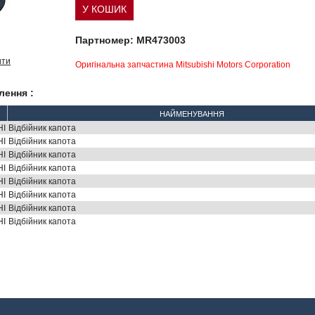
Партномер: MR473003
ити
Оригінальна запчастина Mitsubishi Motors Corporation
лення :
НАЙМЕНУВАННЯ
HI
Відбійник капота
HI
Відбійник капота
HI
Відбійник капота
HI
Відбійник капота
HI
Відбійник капота
HI
Відбійник капота
HI
Відбійник капота
HI
Відбійник капота