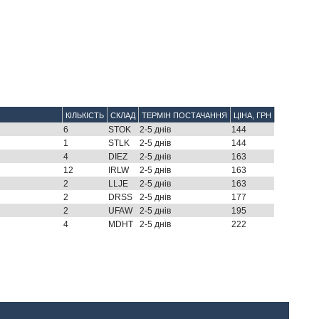
КІЛЬКІСТЬ
СКЛАД
ТЕРМІН ПОСТАЧАННЯ
ЦІНА, ГРН
6
STOK
2-5 днів
144
1
STLK
2-5 днів
144
4
DIEZ
2-5 днів
163
12
IRLW
2-5 днів
163
2
LLJE
2-5 днів
163
2
DRSS
2-5 днів
177
2
UFAW
2-5 днів
195
4
MDHT
2-5 днів
222