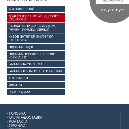
АВТОХІМІЯ, ОЛІЇ
ДВИГУН (НАВІСНЕ ОБЛАДНАННЯ,
ЕЛЕКТРИКА)
ЗАПЧАСТИНИ ДЛЯ ТОГО (ГРМ,
РЕМЕНІ, РОЛИКИ, СВІЧКИ)
КУЗОВ (ІНТЕР'ЄР, ЕКСТЕР'ЄР,
ЕЛЕКТРИКА)
ПІДВІСКА ЗАДНЯ
ПІДВІСКА ПЕРЕДНЯ, РУЛЬОВЕ
КЕРУВАННЯ
ГАЛЬМІВНА СИСТЕМА
ГАЛЬМІВНІ КОМПОНЕНТИ FREMAX
ТРАНСМІСІЯ
ФІЛЬТРИ
РОЗПРОДАЖ!
-
ГОЛОВНА
-
ОПЛАТА/ДОСТАВКА
-
КОНТАКТИ
-
ПРО НАС