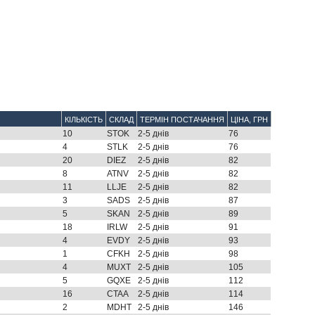
КІЛЬКІСТЬ
СКЛАД
ТЕРМІН ПОСТАЧАННЯ
ЦІНА, ГРН
10
STOK
2-5 днів
76
4
STLK
2-5 днів
76
20
DIEZ
2-5 днів
82
8
ATNV
2-5 днів
82
11
LLJE
2-5 днів
82
3
SADS
2-5 днів
87
5
SKAN
2-5 днів
89
18
IRLW
2-5 днів
91
4
EVDY
2-5 днів
93
1
CFKH
2-5 днів
98
4
MUXT
2-5 днів
105
5
GQXE
2-5 днів
112
16
CTAA
2-5 днів
114
2
MDHT
2-5 днів
146