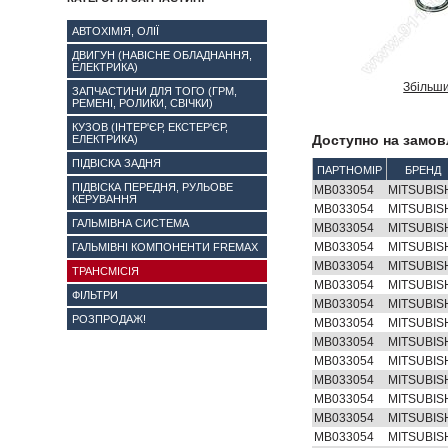
АВТОХІМІЯ, ОЛІЇ
ДВИГУН (НАВІСНЕ ОБЛАДНАННЯ,
ЕЛЕКТРИКА)
Збільш
ЗАПЧАСТИНИ ДЛЯ ТОГО (ГРМ,
РЕМЕНІ, РОЛИКИ, СВІЧКИ)
КУЗОВ (ІНТЕР'ЄР, ЕКСТЕР'ЄР,
Доступно на замов
ЕЛЕКТРИКА)
ПІДВІСКА ЗАДНЯ
ПАРТНОМІР
БРЕНД
ПІДВІСКА ПЕРЕДНЯ, РУЛЬОВЕ
MB033054
MITSUBIS
КЕРУВАННЯ
MB033054
MITSUBIS
ГАЛЬМІВНА СИСТЕМА
MB033054
MITSUBIS
MB033054
MITSUBIS
ГАЛЬМІВНІ КОМПОНЕНТИ FREMAX
MB033054
MITSUBIS
ТРАНСМІСІЯ
MB033054
MITSUBIS
ФІЛЬТРИ
MB033054
MITSUBIS
РОЗПРОДАЖ!
MB033054
MITSUBIS
MB033054
MITSUBIS
MB033054
MITSUBIS
MB033054
MITSUBIS
MB033054
MITSUBIS
MB033054
MITSUBIS
MB033054
MITSUBIS