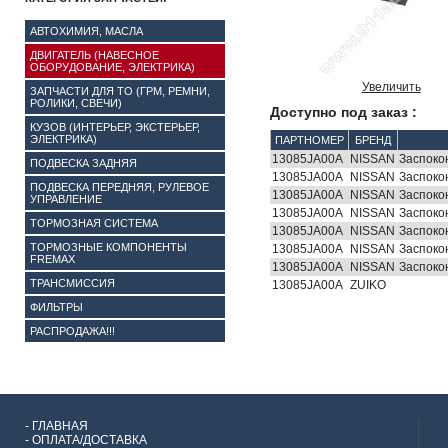
АВТОХИМИЯ, МАСЛА
ДВИГАТЕЛЬ (НАВЕСНОЕ
ОБОРУДОВАНИЕ, ЭЛЕКТРИКА)
Увеличить
ЗАПЧАСТИ ДЛЯ ТО (ГРМ, РЕМНИ,
РОЛИКИ, СВЕЧИ)
Доступно под заказ :
КУЗОВ (ИНТЕРЬЕР, ЭКСТЕРЬЕР,
ЭЛЕКТРИКА)
ПАРТНОМЕР
БРЕНД
13085JA00A
NISSAN
Заспоко
ПОДВЕСКА ЗАДНЯЯ
13085JA00A
NISSAN
Заспоко
ПОДВЕСКА ПЕРЕДНЯЯ, РУЛЕВОЕ
13085JA00A
NISSAN
Заспоко
УПРАВЛЕНИЕ
13085JA00A
NISSAN
Заспоко
ТОРМОЗНАЯ СИСТЕМА
13085JA00A
NISSAN
Заспоко
ТОРМОЗНЫЕ КОМПОНЕНТЫ
13085JA00A
NISSAN
Заспоко
FREMAX
13085JA00A
NISSAN
Заспоко
ТРАНСМИССИЯ
13085JA00A
ZUIKO
ФИЛЬТРЫ
РАСПРОДАЖА!!!
-
ГЛАВНАЯ
-
ОПЛАТА/ДОСТАВКА