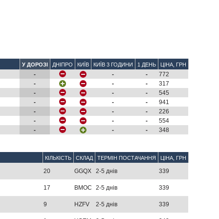
У ДОРОЗІ
ДНІПРО
КИЇВ
КИЇВ 3 ГОДИНИ
1 ДЕНЬ
ЦІНА, ГРН
-
-
-
772
-
-
-
317
-
-
-
545
-
-
-
941
-
-
-
226
-
-
-
554
-
-
-
348
КІЛЬКІСТЬ
СКЛАД
ТЕРМІН ПОСТАЧАННЯ
ЦІНА, ГРН
20
GGQX
2-5 днів
339
17
BMOC
2-5 днів
339
9
HZFV
2-5 днів
339