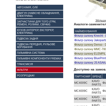
АВТОХІМІЯ, ОЛІЇ
ДВИГУН (НАВІСНЕ ОБЛАДНАННЯ,
ЕЛЕКТРИКА)
Збільш
ЗАПЧАСТИНИ ДЛЯ ТОГО (ГРМ,
Аналоги-заменител
РЕМЕНІ, РОЛИКИ, СВІЧКИ)
КУЗОВ (ІНТЕР'ЄР, ЕКСТЕР'ЄР,
НАЙМЕНУВАННЯ
ЕЛЕКТРИКА)
Фільтр салону Knecht -
ПІДВІСКА ЗАДНЯ
Фільтр салону Jakopart
ПІДВІСКА ПЕРЕДНЯ, РУЛЬОВЕ
Фільтр салону Denso -
КЕРУВАННЯ
Фільтр салону MMC-7
ГАЛЬМІВНА СИСТЕМА
Фільтр салону ELEMFIL
Фільтр салону BluePrin
ГАЛЬМІВНІ КОМПОНЕНТИ FREMAX
Фільтр салону JS ASAK
ТРАНСМІСІЯ
Доступно на замов
ФІЛЬТРИ
РОЗПРОДАЖ!
ПАРТНОМІР
БРЕНД
KAVO
MC4009C
Фі
PARTS
KAVO
MC4009C
Фі
PARTS
KAVO
MC4009C
Фі
PARTS
KAVO