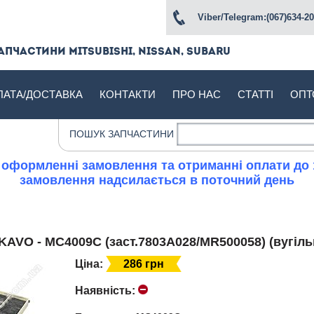
Viber/Telegram:(067)634-20
апчастини Mitsubishi, Nissan, Subaru
ЛАТА/ДОСТАВКА
КОНТАКТИ
ПРО НАС
СТАТТІ
ОПТ
ПОШУК ЗАПЧАСТИНИ
 оформленні замовлення та отриманні оплати до 
замовлення надсилається в поточний день
у KAVO - MC4009C (заст.7803A028/MR500058) (вугіль
Ціна:
286 грн
Наявність: