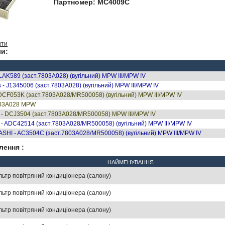
Партномер: MC4009C
ити
и:
 LAK589 (заст.7803A028) (вугільний) MPW III/MPW IV
s - J1345006 (заст.7803A028) (вугільний) MPW III/MPW IV
 DCF053K (заст.7803A028/MR500058) (вугільний) MPW III/MPW IV
803A028 MPW
 - DCJ3504 (заст.7803A028/MR500058) MPW III/MPW IV
t - ADC42514 (заст.7803A028/MR500058) (вугільний) MPW III/MPW IV
ASHI - AC3504C (заст.7803A028/MR500058) (вугільний) MPW III/MPW IV
лення :
НАЙМЕНУВАННЯ
льтр повітряний кондиціонера (салону)
льтр повітряний кондиціонера (салону)
льтр повітряний кондиціонера (салону)