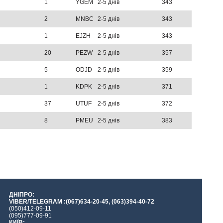
1
YGEM
2-5 днів
343
2
MNBC
2-5 днів
343
1
EJZH
2-5 днів
343
20
PEZW
2-5 днів
357
5
ODJD
2-5 днів
359
1
KDPK
2-5 днів
371
37
UTUF
2-5 днів
372
8
PMEU
2-5 днів
383
ДНІПРО:
VIBER/TELEGRAM :(067)634-20-45, (063)394-40-72
(050)412-09-11
(095)777-09-91
КИЇВ: