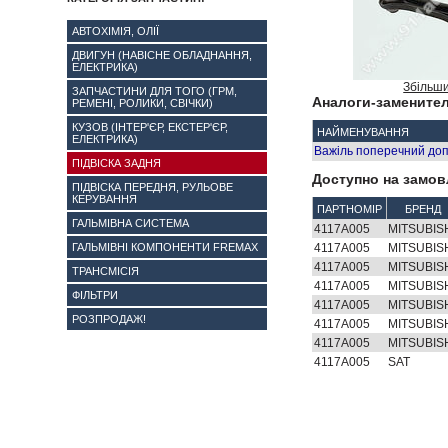
АВТОХІМІЯ, ОЛІЇ
ДВИГУН (НАВІСНЕ ОБЛАДНАННЯ,
ЕЛЕКТРИКА)
Збільш
ЗАПЧАСТИНИ ДЛЯ ТОГО (ГРМ,
Аналоги-заменител
РЕМЕНІ, РОЛИКИ, СВІЧКИ)
КУЗОВ (ІНТЕР'ЄР, ЕКСТЕР'ЄР,
НАЙМЕНУВАННЯ
ЕЛЕКТРИКА)
Важіль поперечний доп
ПІДВІСКА ЗАДНЯ
Доступно на замов
ПІДВІСКА ПЕРЕДНЯ, РУЛЬОВЕ
КЕРУВАННЯ
ПАРТНОМІР
БРЕНД
ГАЛЬМІВНА СИСТЕМА
4117A005
MITSUBIS
ГАЛЬМІВНІ КОМПОНЕНТИ FREMAX
4117A005
MITSUBIS
4117A005
MITSUBIS
ТРАНСМІСІЯ
4117A005
MITSUBIS
ФІЛЬТРИ
4117A005
MITSUBIS
РОЗПРОДАЖ!
4117A005
MITSUBIS
4117A005
MITSUBIS
4117A005
SAT