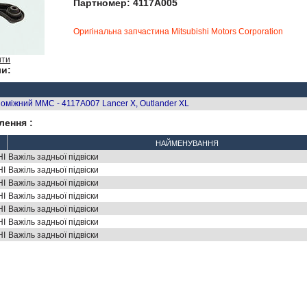
Партномер: 4117A005
Оригінальна запчастина Mitsubishi Motors Corporation
ити
и:
оміжний MMC - 4117A007 Lancer X, Outlander XL
лення :
НАЙМЕНУВАННЯ
HI
Важіль задньої підвіски
HI
Важіль задньої підвіски
HI
Важіль задньої підвіски
HI
Важіль задньої підвіски
HI
Важіль задньої підвіски
HI
Важіль задньої підвіски
HI
Важіль задньої підвіски