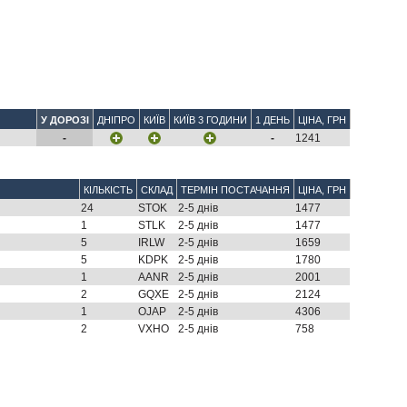
У ДОРОЗІ
ДНІПРО
КИЇВ
КИЇВ 3 ГОДИНИ
1 ДЕНЬ
ЦІНА, ГРН
-
-
1241
КІЛЬКІСТЬ
СКЛАД
ТЕРМІН ПОСТАЧАННЯ
ЦІНА, ГРН
24
STOK
2-5 днів
1477
1
STLK
2-5 днів
1477
5
IRLW
2-5 днів
1659
5
KDPK
2-5 днів
1780
1
AANR
2-5 днів
2001
2
GQXE
2-5 днів
2124
1
OJAP
2-5 днів
4306
2
VXHO
2-5 днів
758