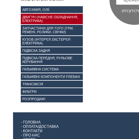
АВТОХІМІЯ, ОЛІЇ
ДВИГУН (НАВІСНЕ ОБЛАДНАННЯ,
ЕЛЕКТРИКА)
ЗАПЧАСТИНИ ДЛЯ ТОГО (ГРМ,
РЕМЕНІ, РОЛИКИ, СВІЧКИ)
КУЗОВ (ІНТЕР'ЄР, ЕКСТЕР'ЄР,
ЕЛЕКТРИКА)
ПІДВІСКА ЗАДНЯ
ПІДВІСКА ПЕРЕДНЯ, РУЛЬОВЕ
КЕРУВАННЯ
ГАЛЬМІВНА СИСТЕМА
ГАЛЬМІВНІ КОМПОНЕНТИ FREMAX
ТРАНСМІСІЯ
ФІЛЬТРИ
РОЗПРОДАЖ!
-
ГОЛОВНА
-
ОПЛАТА/ДОСТАВКА
-
КОНТАКТИ
-
ПРО НАС