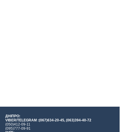
ДНІПРО:
VIBER/TELEGRAM :(067)634-20-45, (063)394-40-72
(050)412-09-11
(095)777-09-91