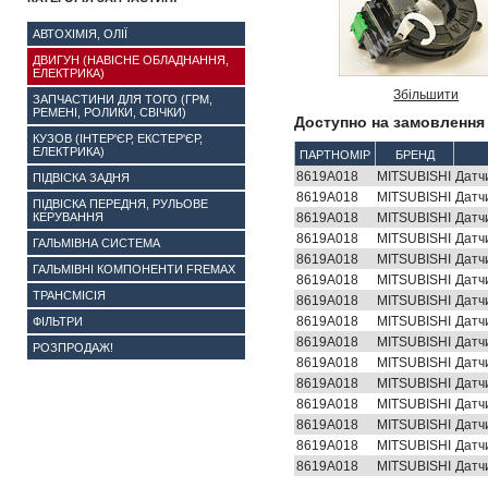
АВТОХІМІЯ, ОЛІЇ
ДВИГУН (НАВІСНЕ ОБЛАДНАННЯ,
ЕЛЕКТРИКА)
Збільшити
ЗАПЧАСТИНИ ДЛЯ ТОГО (ГРМ,
РЕМЕНІ, РОЛИКИ, СВІЧКИ)
Доступно на замовлення 
КУЗОВ (ІНТЕР'ЄР, ЕКСТЕР'ЄР,
ЕЛЕКТРИКА)
ПАРТНОМІР
БРЕНД
8619A018
MITSUBISHI
Датчи
ПІДВІСКА ЗАДНЯ
8619A018
MITSUBISHI
Датчи
ПІДВІСКА ПЕРЕДНЯ, РУЛЬОВЕ
КЕРУВАННЯ
8619A018
MITSUBISHI
Датчи
8619A018
MITSUBISHI
Датчи
ГАЛЬМІВНА СИСТЕМА
8619A018
MITSUBISHI
Датчи
ГАЛЬМІВНІ КОМПОНЕНТИ FREMAX
8619A018
MITSUBISHI
Датчи
ТРАНСМІСІЯ
8619A018
MITSUBISHI
Датчи
8619A018
MITSUBISHI
Датчи
ФІЛЬТРИ
8619A018
MITSUBISHI
Датчи
РОЗПРОДАЖ!
8619A018
MITSUBISHI
Датчи
8619A018
MITSUBISHI
Датчи
8619A018
MITSUBISHI
Датчи
8619A018
MITSUBISHI
Датчи
8619A018
MITSUBISHI
Датчи
8619A018
MITSUBISHI
Датчи