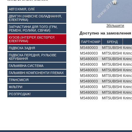
АВТОХІМІЯ, ОЛІЇ
ДВИГУН (НАВІСНЕ ОБЛАДНАННЯ,
ЕЛЕКТРИКА)
Збільшити
ЗАПЧАСТИНИ ДЛЯ ТОГО (ГРМ,
РЕМЕНІ, РОЛИКИ, СВІЧКИ)
Доступно на замовлення 
КУЗОВ (ІНТЕР'ЄР, ЕКСТЕР'ЄР,
ЕЛЕКТРИКА)
ПАРТНОМІР
БРЕНД
MS480003
MITSUBISHI
Кліпс
ПІДВІСКА ЗАДНЯ
MS480003
MITSUBISHI
Кліпс
ПІДВІСКА ПЕРЕДНЯ, РУЛЬОВЕ
КЕРУВАННЯ
MS480003
MITSUBISHI
Кліпс
MS480003
MITSUBISHI
Кліпс
ГАЛЬМІВНА СИСТЕМА
MS480003
MITSUBISHI
Кліпс
ГАЛЬМІВНІ КОМПОНЕНТИ FREMAX
MS480003
MITSUBISHI
Кліпс
ТРАНСМІСІЯ
MS480003
MITSUBISHI
Кліпс
MS480003
MITSUBISHI
Кліпс
ФІЛЬТРИ
MS480003
MITSUBISHI
Кліпс
РОЗПРОДАЖ!
MS480003
MITSUBISHI
Кліпс