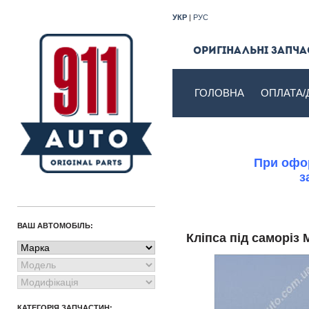
УКР
|
РУС
Оригінальні запчас
ГОЛОВНА
ОПЛАТА/
При офор
з
ВАШ АВТОМОБІЛЬ:
Кліпса під саморі
КАТЕГОРІЯ ЗАПЧАСТИН: