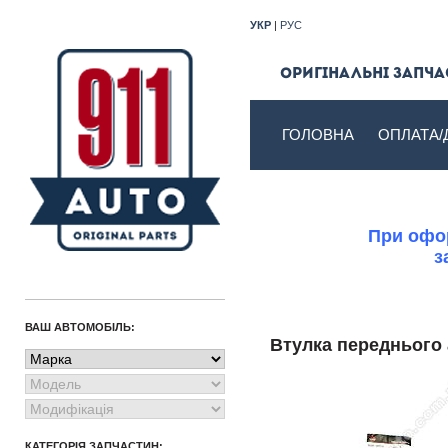
УКР
|
РУС
Оригінальні запчас
ГОЛОВНА
ОПЛАТА/
При офор
з
ВАШ АВТОМОБІЛЬ:
Втулка переднього
КАТЕГОРІЯ ЗАПЧАСТИН: