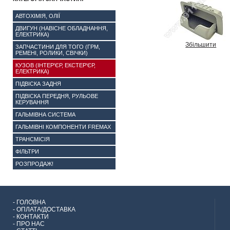
АВТОХІМІЯ, ОЛІЇ
ДВИГУН (НАВІСНЕ ОБЛАДНАННЯ,
ЕЛЕКТРИКА)
Збільшити
ЗАПЧАСТИНИ ДЛЯ ТОГО (ГРМ,
РЕМЕНІ, РОЛИКИ, СВІЧКИ)
КУЗОВ (ІНТЕР'ЄР, ЕКСТЕР'ЄР,
ЕЛЕКТРИКА)
ПІДВІСКА ЗАДНЯ
ПІДВІСКА ПЕРЕДНЯ, РУЛЬОВЕ
КЕРУВАННЯ
ГАЛЬМІВНА СИСТЕМА
ГАЛЬМІВНІ КОМПОНЕНТИ FREMAX
ТРАНСМІСІЯ
ФІЛЬТРИ
РОЗПРОДАЖ!
-
ГОЛОВНА
-
ОПЛАТА/ДОСТАВКА
-
КОНТАКТИ
-
ПРО НАС