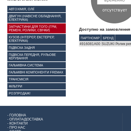
АВТОХІМІЯ, ОЛІЇ
ДВИГУН (НАВІСНЕ ОБЛАДНАННЯ,
ЕЛЕКТРИКА)
ЗАПЧАСТИНИ ДЛЯ ТОГО (ГРМ,
Доступно на замовлення 
РЕМЕНІ, РОЛИКИ, СВІЧКИ)
КУЗОВ (ІНТЕР'ЄР, ЕКСТЕР'ЄР,
ПАРТНОМІР
БРЕНД
ЕЛЕКТРИКА)
4916081A00
SUZUKI
Ролик ре
ПІДВІСКА ЗАДНЯ
ПІДВІСКА ПЕРЕДНЯ, РУЛЬОВЕ
КЕРУВАННЯ
ГАЛЬМІВНА СИСТЕМА
ГАЛЬМІВНІ КОМПОНЕНТИ FREMAX
ТРАНСМІСІЯ
ФІЛЬТРИ
РОЗПРОДАЖ!
-
ГОЛОВНА
-
ОПЛАТА/ДОСТАВКА
-
КОНТАКТИ
-
ПРО НАС