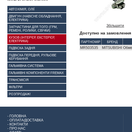
АВТОХІМІЯ, ОЛІЇ
ДВИГУН (НАВІСНЕ ОБЛАДНАННЯ,
ЕЛЕКТРИКА)
Збільшити
ЗАПЧАСТИНИ ДЛЯ ТОГО (ГРМ,
РЕМЕНІ, РОЛИКИ, СВІЧКИ)
Доступно на замовлення 
КУЗОВ (ІНТЕР'ЄР, ЕКСТЕР'ЄР,
ЕЛЕКТРИКА)
ПАРТНОМІР
БРЕНД
MR503535
MITSUBISHI
Обме
ПІДВІСКА ЗАДНЯ
ПІДВІСКА ПЕРЕДНЯ, РУЛЬОВЕ
КЕРУВАННЯ
ГАЛЬМІВНА СИСТЕМА
ГАЛЬМІВНІ КОМПОНЕНТИ FREMAX
ТРАНСМІСІЯ
ФІЛЬТРИ
РОЗПРОДАЖ!
-
ГОЛОВНА
-
ОПЛАТА/ДОСТАВКА
-
КОНТАКТИ
-
ПРО НАС