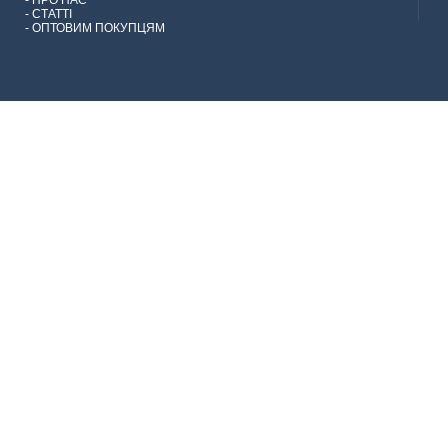
-
ПРО НАС
-
СТАТТІ
-
ОПТОВИМ ПОКУПЦЯМ