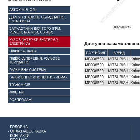
АВТОХІМІЯ, ОЛІЇ
ДВИГУН (НАВІСНЕ ОБЛАДНАННЯ,
ЕЛЕКТРИКА)
Збільшити
ЗАПЧАСТИНИ ДЛЯ ТОГО (ГРМ,
РЕМЕНІ, РОЛИКИ, СВІЧКИ)
КУЗОВ (ІНТЕР'ЄР, ЕКСТЕР'ЄР,
Доступно на замовлення 
ЕЛЕКТРИКА)
ПІДВІСКА ЗАДНЯ
ПАРТНОМІР
БРЕНД
ПІДВІСКА ПЕРЕДНЯ, РУЛЬОВЕ
MB938520
MITSUBISHI
Кліпс
КЕРУВАННЯ
MB938520
MITSUBISHI
Кліпс
ГАЛЬМІВНА СИСТЕМА
MB938520
MITSUBISHI
Кліпс
MB938520
MITSUBISHI
Кліпс
ГАЛЬМІВНІ КОМПОНЕНТИ FREMAX
MB938520
MITSUBISHI
Кліпс
ТРАНСМІСІЯ
ФІЛЬТРИ
РОЗПРОДАЖ!
-
ГОЛОВНА
-
ОПЛАТА/ДОСТАВКА
-
КОНТАКТИ