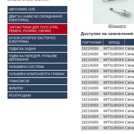
АВТОХІМІЯ, ОЛІЇ
ДВИГУН (НАВІСНЕ ОБЛАДНАННЯ,
ЕЛЕКТРИКА)
Збільшити
ЗАПЧАСТИНИ ДЛЯ ТОГО (ГРМ,
РЕМЕНІ, РОЛИКИ, СВІЧКИ)
Доступно на замовлення 
КУЗОВ (ІНТЕР'ЄР, ЕКСТЕР'ЄР,
ЕЛЕКТРИКА)
ПАРТНОМІР
БРЕНД
1822A069
MITSUBISHI
Свіч
ПІДВІСКА ЗАДНЯ
1822A069
MITSUBISHI
Свіч
ПІДВІСКА ПЕРЕДНЯ, РУЛЬОВЕ
КЕРУВАННЯ
1822A069
MITSUBISHI
Свіч
1822A069
MITSUBISHI
Свіч
ГАЛЬМІВНА СИСТЕМА
1822A069
MITSUBISHI
Свіч
ГАЛЬМІВНІ КОМПОНЕНТИ FREMAX
1822A069
MITSUBISHI
Свіч
ТРАНСМІСІЯ
1822A069
MITSUBISHI
Свіч
1822A069
MITSUBISHI
Свіч
ФІЛЬТРИ
1822A069
MITSUBISHI
Свіч
РОЗПРОДАЖ!
1822A069
MITSUBISHI
Свіч
1822A069
MITSUBISHI
Свіч
1822A069
MITSUBISHI
Свіч
1822A069
MITSUBISHI
Свіч
1822A069
MITSUBISHI
Свіч
1822A069
MITSUBISHI
Свіч