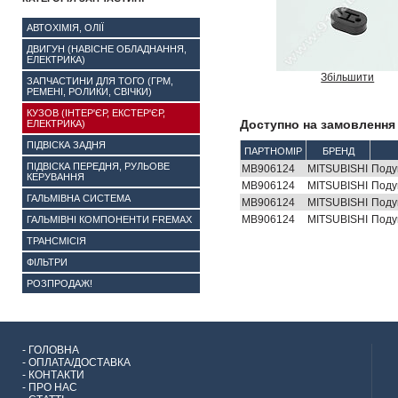
АВТОХІМІЯ, ОЛІЇ
ДВИГУН (НАВІСНЕ ОБЛАДНАННЯ,
ЕЛЕКТРИКА)
Збільшити
ЗАПЧАСТИНИ ДЛЯ ТОГО (ГРМ,
РЕМЕНІ, РОЛИКИ, СВІЧКИ)
КУЗОВ (ІНТЕР'ЄР, ЕКСТЕР'ЄР,
Доступно на замовлення 
ЕЛЕКТРИКА)
ПІДВІСКА ЗАДНЯ
ПАРТНОМІР
БРЕНД
ПІДВІСКА ПЕРЕДНЯ, РУЛЬОВЕ
MB906124
MITSUBISHI
Поду
КЕРУВАННЯ
MB906124
MITSUBISHI
Поду
ГАЛЬМІВНА СИСТЕМА
MB906124
MITSUBISHI
Поду
MB906124
MITSUBISHI
Поду
ГАЛЬМІВНІ КОМПОНЕНТИ FREMAX
ТРАНСМІСІЯ
ФІЛЬТРИ
РОЗПРОДАЖ!
-
ГОЛОВНА
-
ОПЛАТА/ДОСТАВКА
-
КОНТАКТИ
-
ПРО НАС