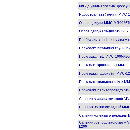
Кільце ущільнювальне форсу
Насос водяний (помпа) MMC-1
Опора двигуна MMC-MR992670
Опора двигуна задня MMC-320
Пробка зливна піддону двиг
Прокладка вихлопної труби M
Прокладка ГБЦ MMC-1005A206
Прокладка кришки ГБЦ MMC-10
Прокладка піддону (п) MMC-1
Прокладка колодязя свічки M
Прокладка паливопроводу MM
Сальник клапана впускний M
Сальник колінвалу задній MM
Сальник коленвала передній MM
Сальник розподільного валу MM
L200