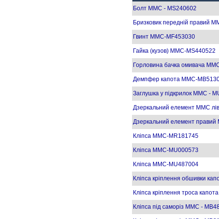
Болт MMC - MS240602
Бризковик передній правий M
Гвинт MMC-MF453030
Гайка (кузов) MMC-MS440522
Горловина бачка омивача MM
Демпфер капота MMC-MB513
Заглушка у підкрилок MMC - 
Дзеркальний елемент MMC лі
Дзеркальний елемент прави
Кліпса MMC-MR181745
Кліпса MMC-MU000573
Кліпса MMC-MU487004
Кліпса кріплення обшивки к
Кліпса кріплення троса капо
Кліпса під саморіз MMC - MB4