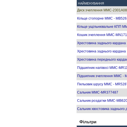
НАЙМЕНУВАННЯ
Диск зчеплення MMC-2301A08
Кільце стопорне MMC - MB52
Кільце ущільнювальне КПП 
Кошик зчеплення MMC-MN171
Хрестовина заднього кардан
Хрестовина заднього кардан
Хрестовина переднього кард
Підшипник напівосі MMC-MR1
Підшипник зчеплення MMC - 
Пильовик шрусу MMC - MR528
Сальник MMC-MR377487
Сальник роздатки MMC-MB620
Сальник хвостовика задньог
Фільтри