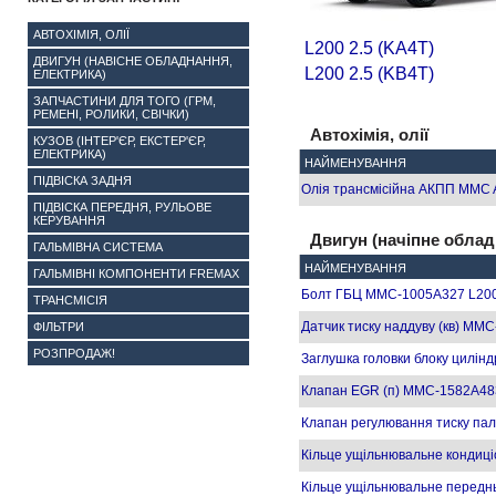
АВТОХІМІЯ, ОЛІЇ
L200 2.5 (KA4T)
ДВИГУН (НАВІСНЕ ОБЛАДНАННЯ,
L200 2.5 (KB4T)
ЕЛЕКТРИКА)
ЗАПЧАСТИНИ ДЛЯ ТОГО (ГРМ,
РЕМЕНІ, РОЛИКИ, СВІЧКИ)
Автохімія, олії
КУЗОВ (ІНТЕР'ЄР, ЕКСТЕР'ЄР,
ЕЛЕКТРИКА)
НАЙМЕНУВАННЯ
ПІДВІСКА ЗАДНЯ
Олія трансмісійна АКПП MMC A
ПІДВІСКА ПЕРЕДНЯ, РУЛЬОВЕ
КЕРУВАННЯ
Двигун (начіпне облад
ГАЛЬМІВНА СИСТЕМА
НАЙМЕНУВАННЯ
ГАЛЬМІВНІ КОМПОНЕНТИ FREMAX
Болт ГБЦ MMC-1005A327 L200
ТРАНСМІСІЯ
Датчик тиску наддуву (кв) MM
ФІЛЬТРИ
РОЗПРОДАЖ!
Заглушка головки блоку цилі
Клапан EGR (п) MMC-1582A483
Клапан регулювання тиску па
Кільце ущільнювальне конди
Кільце ущільнювальне передн