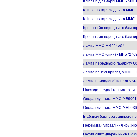
Кліпса під саморіз MMC - MB8
Кліпса ліхтаря заднього MMC
Кліпса ліхтаря заднього MMC
Кронштейн переднього бампер
Кронштейн переднього бампе
Лампа MMC-MR444537
Лампа MMC (синя) - MR57276
Лампа переднього габариту O
Лампа панелі приладів MMC -
Лампа приладової панелі MM
Накладка педалі гальма та з
Опора глушника MMC-MB9061
Опора глушника MMC-MR9936
Відбивач бампера заднього 
Перемикач управління круїз-к
Петля лівих дверей нижня MM