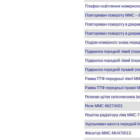
Плафон освітлення номерног
Повторювач повороту MMC – 
Повторювач повороту в дзерка
Повторювач повороту в дзерк
Подіум номерного знака пере
Підкрилок передній лівий (пе
Підкрилок передній лівий (пе
Підкрилок передній правий (п
Рамка ПТФ передньої лівої 
Рамка ПТФ передньої правої 
Резинки щітки склоочисника 
Реле MMC-8627A001
Решітка радіатора ліва MMC-
Ущільнювач капота передній 
Фіксатор MMC-MU470013