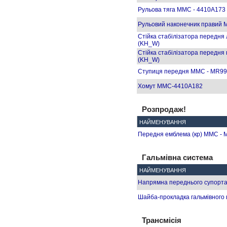
Рульова тяга MMC - 4410A173
Рульовий наконечник правий 
Стійка стабілізатора передня
(KH_W)
Стійка стабілізатора передня
(KH_W)
Ступиця передня MMC - MR992
Хомут MMC-4410A182
Розпродаж!
НАЙМЕНУВАННЯ
Передня емблема (кр) MMC - 
Гальмівна система
НАЙМЕНУВАННЯ
Напрямна переднього супорта
Шайба-прокладка гальмівног
Трансмісія