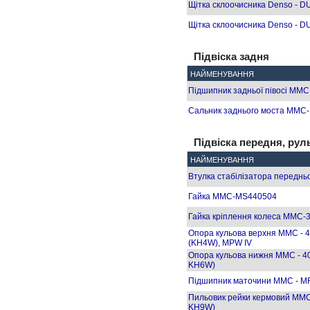
Щітка склоочисника Denso - D
Щітка склоочисника Denso - D
Підвіска задня
НАЙМЕНУВАННЯ
Підшипник задньої півосі MMC
Сальник заднього моста MMC
Підвіска передня, рул
НАЙМЕНУВАННЯ
Втулка стабілізатора передньог
Гайка MMC-MS440504
Гайка кріплення колеса MMC-38
Опора кульова верхня MMC - 4
(KH4W), MPW IV
Опора кульова нижня MMC - 40
KH6W)
Підшипник маточини MMC - M
Пильовик рейки кермовий MMC
KH9W)