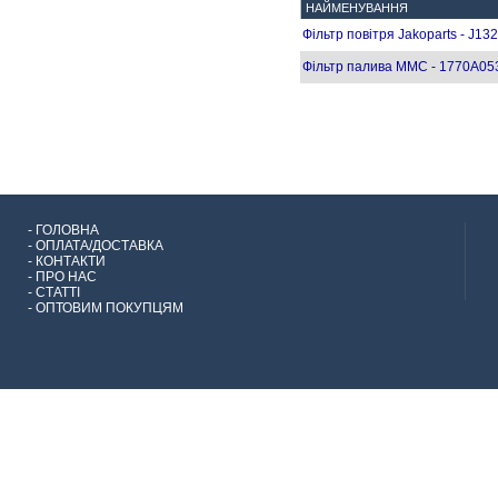
НАЙМЕНУВАННЯ
Фільтр повітря Jakoparts - J13
Фільтр палива MMC - 1770A053
-
ГОЛОВНА
-
ОПЛАТА/ДОСТАВКА
-
КОНТАКТИ
-
ПРО НАС
-
СТАТТІ
-
ОПТОВИМ ПОКУПЦЯМ